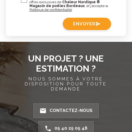
offres exclusives de
Chaleur Nordique ®
Magasin de poêles Bordeaux
, et j’accepte la
Politique de confidentialité
.
ENVOYER
send
UN PROJET ? UNE
ESTIMATION ?
NOUS SOMMES À VOTRE
DISPOSITION POUR TOUTE
DEMANDE
email
CONTACTEZ-NOUS
phone
05 40 25 05 48