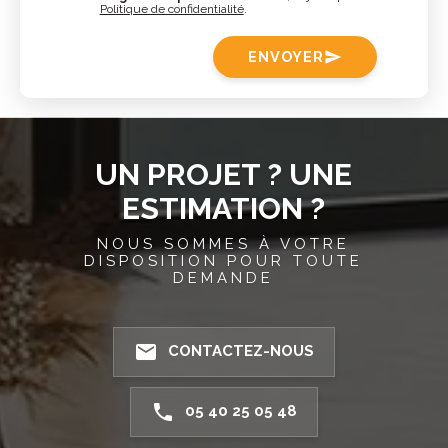
Politique de confidentialité
.
ENVOYER
send
UN PROJET ? UNE
ESTIMATION ?
NOUS SOMMES À VOTRE
DISPOSITION POUR TOUTE
DEMANDE
email
CONTACTEZ-NOUS
phone
05 40 25 05 48