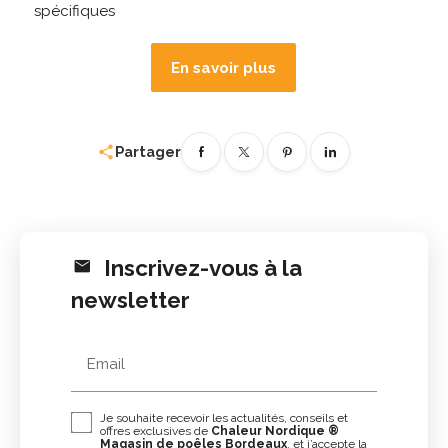
spécifiques
En savoir plus
share
Partager
Inscrivez-vous à la
newsletter
Email
Je souhaite recevoir les actualités, conseils et
offres exclusives de
Chaleur Nordique ®
Magasin de poêles Bordeaux
, et j’accepte la