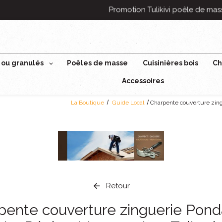
 ou granulés
Poêles de masse
Cuisinières bois
Ch
Accessoires
La Boutique
Guide Local
Charpente couverture zing
Retour
pente couverture zinguerie Pond