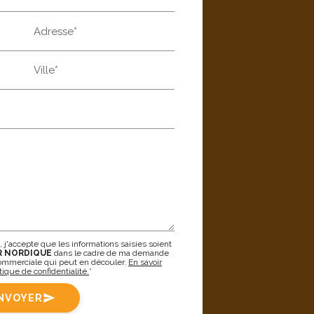
Adresse*
Ville*
 j'accepte que les informations saisies soient
R NORDIQUE
dans le cadre de ma demande
 commerciale qui peut en découler.
En savoir
tique de confidentialité.
*
NVOYER
send