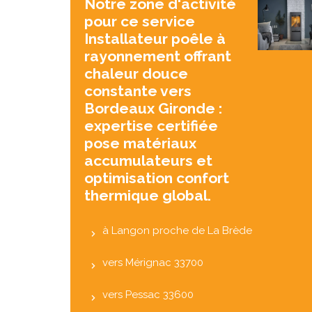
Notre zone d'activité
pour ce service
Installateur poêle à
rayonnement offrant
chaleur douce
constante vers
Bordeaux Gironde :
expertise certifiée
pose matériaux
accumulateurs et
optimisation confort
thermique global.
à Langon proche de La Brède
vers Mérignac 33700
vers Pessac 33600