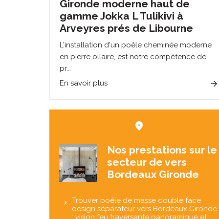
Gironde moderne haut de
gamme Jokka L Tulikivi à
Arveyres prés de Libourne
L'installation d'un poêle cheminée moderne
en pierre ollaire, est notre compétence de
pr...
En savoir plus
Nos prestations sur le
secteur de vers
Bordeaux Gironde
Trouver poêle de masse double face
design séparateur vers Bordeaux Gironde
: vision feu traversante panoramique et