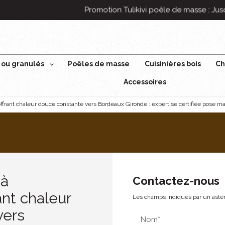
 ou granulés
Poêles de masse
Cuisinières bois
Ch
Accessoires
ffrant chaleur douce constante vers Bordeaux Gironde : expertise certifiée pose ma
 à
Contactez-nous
nt chaleur
Les champs indiqués par un astéri
vers
Nom*