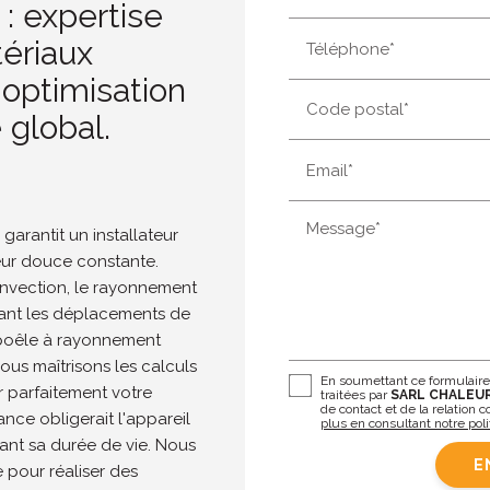
: expertise
tériaux
Téléphone*
optimisation
Code postal*
 global.
Email*
Message*
rantit un installateur
eur douce constante.
nvection, le rayonnement
itant les déplacements de
r poêle à rayonnement
ous maîtrisons les calculs
En soumettant ce formulaire,
 parfaitement votre
traitées par
SARL CHALEU
de contact et de la relation
nce obligerait l'appareil
plus en consultant notre poli
sant sa durée de vie. Nous
E
 pour réaliser des