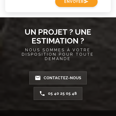
ENVOYER
send
UN PROJET ? UNE
ESTIMATION ?
NOUS SOMMES À VOTRE
DISPOSITION POUR TOUTE
DEMANDE
email
CONTACTEZ-NOUS
phone
05 40 25 05 48