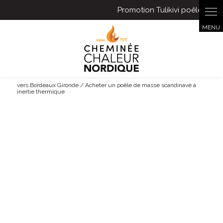
vers Bordeaux Gironde / Acheter un poêle de masse scandinave à
inertie thermique
Acheter un poêle de masse
scandinave à inertie thermique vers
Bordeaux Gironde
05 40 25 05 48
La société
CHALEUR NORDIQUE
propose
d'
acheter un poêle de masse scandinave à