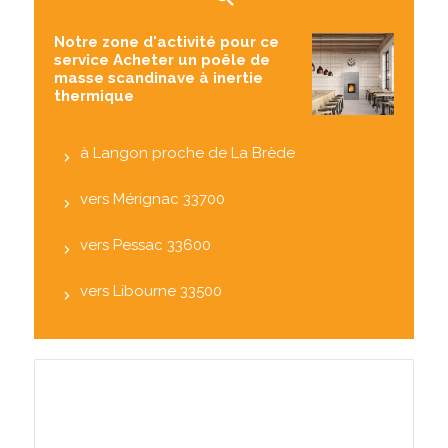
Notre zone d'activité pour ce
service Acheter un poêle de
masse scandinave à inertie
thermique
à Langon proche de La Brède
vers Mérignac 33700
vers Pessac 33600
vers Libourne 33500